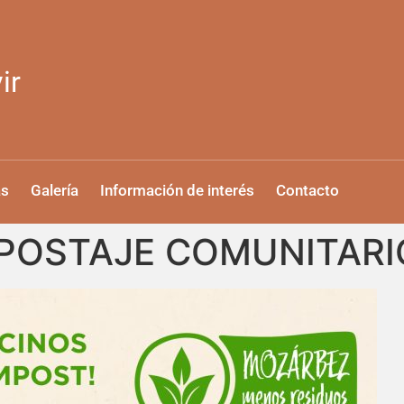
ir
as
Galería
Información de interés
Contacto
OSTAJE COMUNITARI