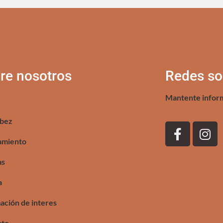
re nosotros
Redes so
Mantente infor
bez
amiento
as
a
ación de interes
cto