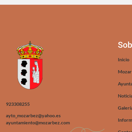
Sob
Inicio
Mozar
Ayunt
Notici
923308255
Galerí
ayto_mozarbez@yahoo.es
Inform
ayuntamiento@mozarbez.com
Conta