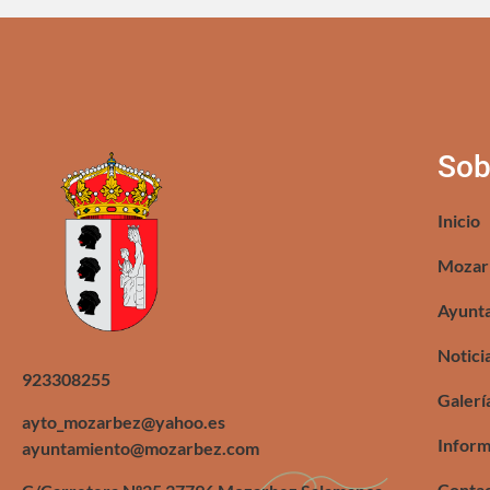
Sob
Inicio
Mozar
Ayunt
Notici
923308255
Galerí
ayto_mozarbez@yahoo.es
Inform
ayuntamiento@mozarbez.com
Conta