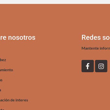
re nosotros
Redes so
Mantente infor
bez
amiento
as
a
ación de interes
cto