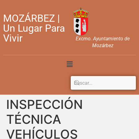
MOZÁRBEZ |
Un Lugar Para
Vivir
Excmo. Ayuntamiento de
Mozárbez
INSPECCIÓN
TÉCNICA
VEHÍCULOS