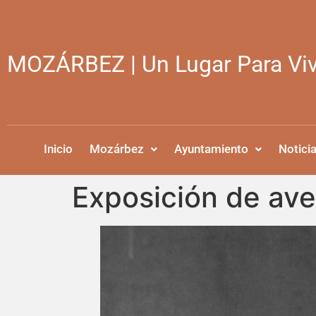
MOZÁRBEZ | Un Lugar Para Viv
Inicio
Mozárbez
Ayuntamiento
Notici
Exposición de aves