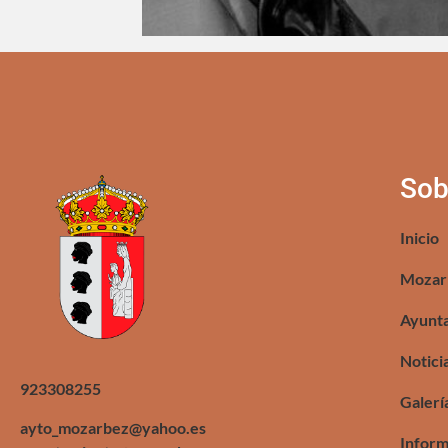
Sob
Inicio
Mozar
Ayunt
Notici
923308255
Galerí
ayto_mozarbez@yahoo.es
Inform