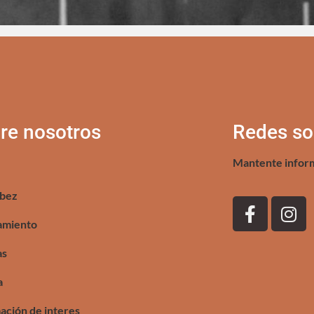
re nosotros
Redes so
Mantente infor
bez
amiento
as
a
ación de interes