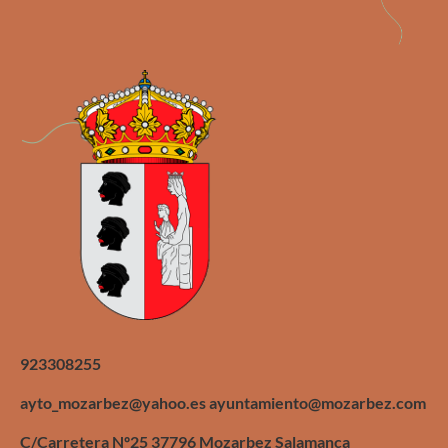
923308255
ayto_mozarbez@yahoo.es ayuntamiento@mozarbez.com
C/Carretera Nº25 37796 Mozarbez Salamanca