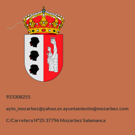
923308255
ayto_mozarbez@yahoo.es ayuntamiento@mozarbez.com
C/Carretera Nº25 37796 Mozarbez Salamanca