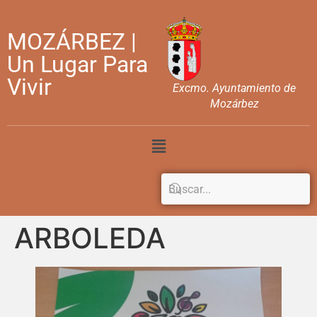
MOZÁRBEZ |
Un Lugar Para
Vivir
Excmo. Ayuntamiento de
Mozárbez
ARBOLEDA